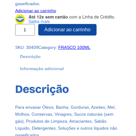
gaseificados.
Adicionar ao carrinho
Até 12x sem cartão
com a Linha de Crédito.
Saiba mais
1
Adicionar ao carrinho
2
F
SKU:
30409
Category:
FRASCO 100ML
R
A
Descrição
S
Informação adicional
C
O
P
Descrição
L
Á
S
Para envasar Óleos, Banha, Gorduras, Azeites, Mel,
T
Molhos, Conservas, Vinagres, Sucos naturais (sem
I
gás), Produtos de Limpeza, Amaciantes, Sabão
C
Líquido, Detergentes, Soluções e outros líquidos não
O
gaseificados.