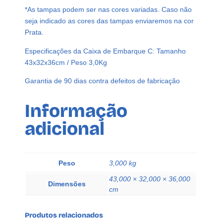
*As tampas podem ser nas cores variadas. Caso não
L
seja indicado as cores das tampas enviaremos na cor
B
Prata.
A
T
Especificações da Caixa de Embarque C: Tamanho
O
43x32x36cm / Peso 3,0Kg
Q
U
Garantia de 90 dias contra defeitos de fabricação
E
B
Informação
A
adicional
N
q
u
a
Peso
3,000 kg
n
43,000 × 32,000 × 36,000
t
Dimensões
cm
i
d
Produtos relacionados
a