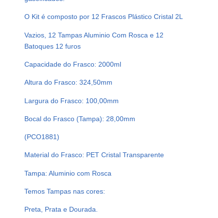
C
R
O Kit é composto por 12 Frascos Plástico Cristal 2L
I
Vazios, 12 Tampas Aluminio Com Rosca e 12
S
Batoques 12 furos
T
A
Capacidade do Frasco: 2000ml
L
Altura do Frasco: 324,50mm
P
E
Largura do Frasco: 100,00mm
T
2
Bocal do Frasco (Tampa): 28,00mm
L
(PCO1881)
C
O
Material do Frasco: PET Cristal Transparente
M
T
Tampa: Aluminio com Rosca
A
Temos Tampas nas cores:
M
P
Preta, Prata e Dourada.
A