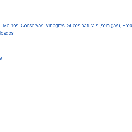
L
Á
S
l, Molhos, Conservas, Vinagres, Sucos naturais (sem gás), Pro
T
icados.
I
C
L
O
ca
C
R
I
S
T
A
L
2
L
V