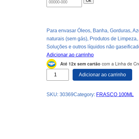
Ok
Para envasar Óleos, Banha, Gorduras, Az
naturais (sem gás), Produtos de Limpeza,
Soluções e outros líquidos não gaseificad
Adicionar ao carrinho
Até 12x sem cartão
com a Linha de Cré
1
Adicionar ao carrinho
1
F
SKU:
30369
Category:
FRASCO 100ML
R
A
S
C
O
P