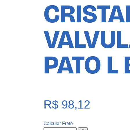
CRISTA
VALVUL
PATO L
R$
98,12
Calcular Frete