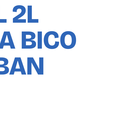
L 2L
A BICO
 BAN