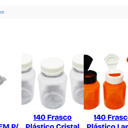
N
q
cm
u
a
n
t
i
d
a
d
e
140 Frasco
140 Fras
M P/
Plástico Cristal
Plástico La