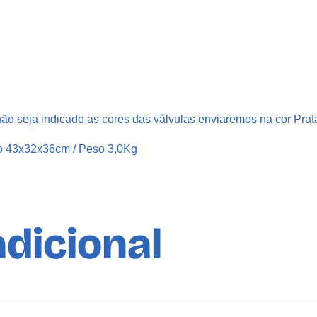
A
L
V
U
L
A
ão seja indicado as cores das válvulas enviaremos na cor Prat
B
I
o 43x32x36cm / Peso 3,0Kg
C
O
P
A
dicional
T
O
L
B
A