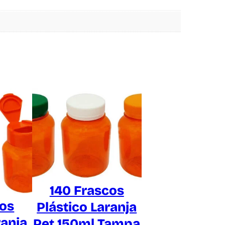
140 Frascos
cos
Plástico Laranja
ranja
Pet 150ml Tampa