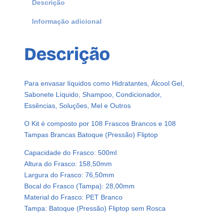
Descrição
a
Informação adicional
s
c
o
Descrição
s
P
l
Para envasar líquidos como Hidratantes, Álcool Gel,
á
Sabonete Líquido, Shampoo, Condicionador,
s
Essências, Soluções, Mel e Outros
t
i
O Kit é composto por 108 Frascos Brancos e 108
c
Tampas Brancas Batoque (Pressão) Fliptop
o
Capacidade do Frasco: 500ml
B
Altura do Frasco: 158,50mm
r
Largura do Frasco: 76,50mm
a
Bocal do Frasco (Tampa): 28,00mm
n
Material do Frasco: PET Branco
c
Tampa: Batoque (Pressão) Fliptop sem Rosca
o