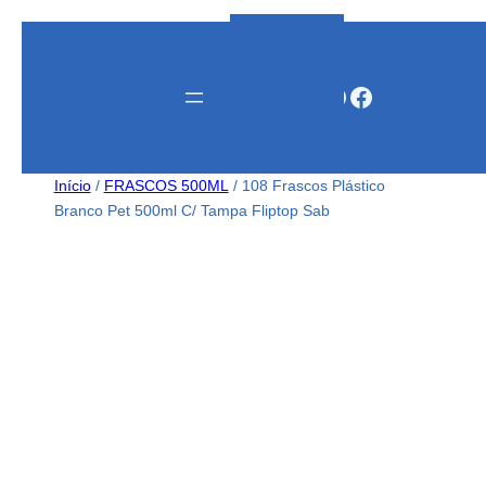
Instagram
WhatsApp
Facebook
Início
/
FRASCOS 500ML
/ 108 Frascos Plástico
Branco Pet 500ml C/ Tampa Fliptop Sab