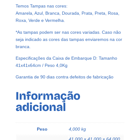
P
Temos Tampas nas cores:
e
Amarela, Azul, Branca, Dourada, Prata, Preta, Rosa,
t
Roxa, Verde e Vermelha.
5
*As tampas podem ser nas cores variadas. Caso não
0
seja indicado as cores das tampas enviaremos na cor
0
branca.
m
l
Especificações da Caixa de Embarque D: Tamanho
C
41x41x64cm / Peso 4,0Kg
/
T
Garantia de 90 dias contra defeitos de fabricação
a
m
Informação
p
adicional
a
F
l
i
Peso
4,000 kg
p
41,000 × 41,000 × 64,000