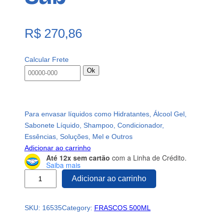
R$
270,86
Calcular Frete
Ok
Para envasar líquidos como Hidratantes, Álcool Gel,
Sabonete Líquido, Shampoo, Condicionador,
Essências, Soluções, Mel e Outros
Adicionar ao carrinho
Até 12x sem cartão
com a Linha de Crédito.
Saiba mais
1
Adicionar ao carrinho
0
8
SKU:
16535
Category:
FRASCOS 500ML
F
r