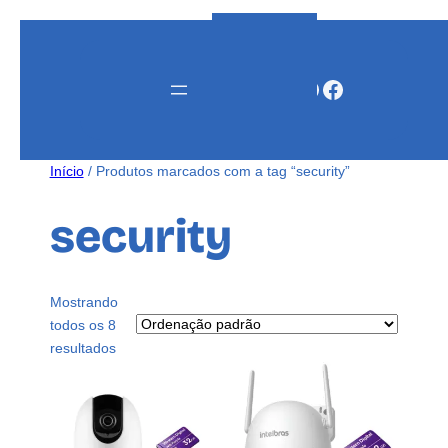
Instagram
WhatsApp
Facebook
Início
/ Produtos marcados com a tag “security”
security
Mostrando
todos os 8
resultados