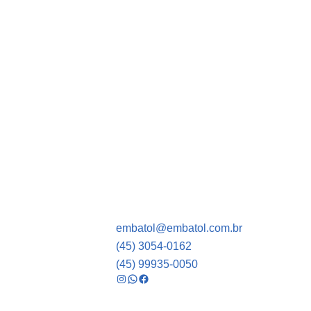
embatol@embatol.com.br
(45) 3054-0162
(45) 99935-0050
Instagram
WhatsApp
Facebook