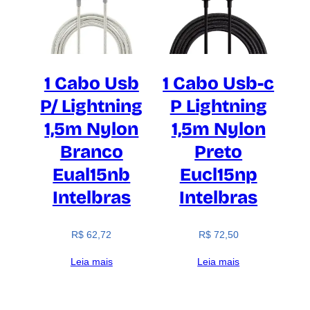
1 Cabo Usb
1 Cabo Usb-c
P/ Lightning
P Lightning
1,5m Nylon
1,5m Nylon
Branco
Preto
Eual15nb
Eucl15np
Intelbras
Intelbras
R$
62,72
R$
72,50
Leia mais
Leia mais