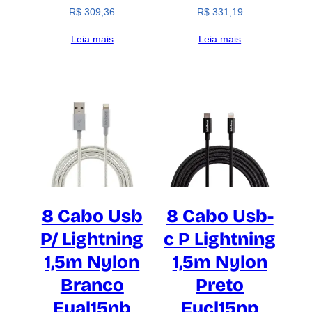
R$
309,36
R$
331,19
Leia mais
Leia mais
8 Cabo Usb
8 Cabo Usb-
P/ Lightning
c P Lightning
1,5m Nylon
1,5m Nylon
Branco
Preto
Eual15nb
Eucl15np