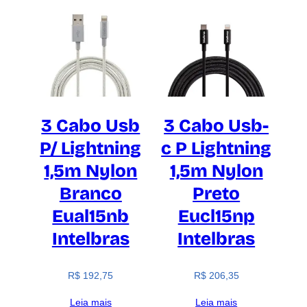
3 Cabo Usb
3 Cabo Usb-
P/ Lightning
c P Lightning
1,5m Nylon
1,5m Nylon
Branco
Preto
Eual15nb
Eucl15np
Intelbras
Intelbras
R$
192,75
R$
206,35
Leia mais
Leia mais