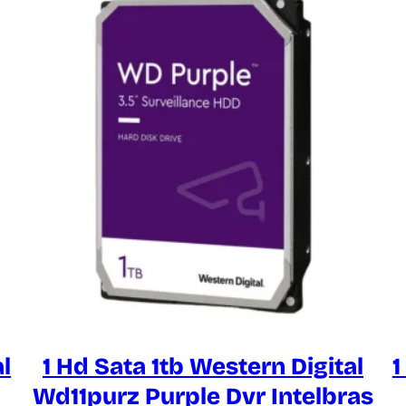
l
1 Hd Sata 1tb Western Digital
1
Wd11purz Purple Dvr Intelbras