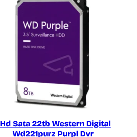
 Hd Sata 22tb Western Digital
Wd221purz Purpl Dvr