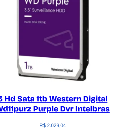
3 Hd Sata 1tb Western Digital
d11purz Purple Dvr Intelbras
R$
2.029,04