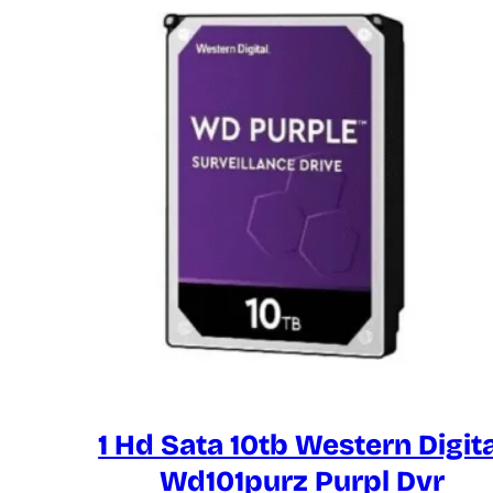
1 Hd Sata 10tb Western Digita
Wd101purz Purpl Dvr