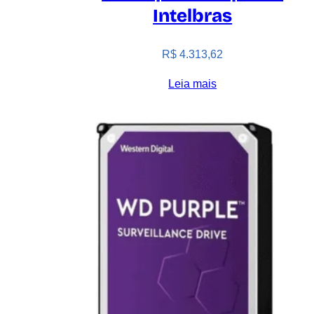
Intelbras
R$
4.313,62
Leia mais