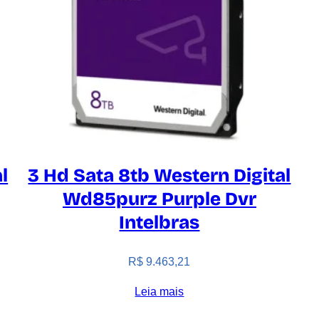
l
3 Hd Sata 8tb Western Digital
Wd85purz Purple Dvr
Intelbras
R$
9.463,21
Leia mais