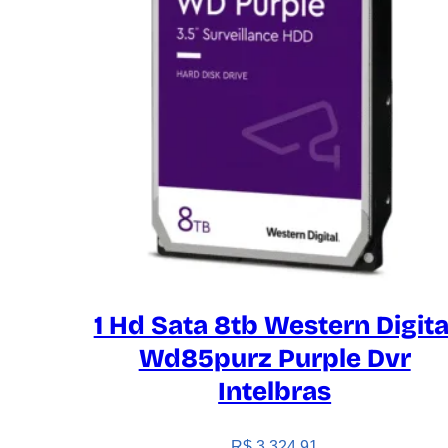
1 Hd Sata 8tb Western Digita
Wd85purz Purple Dvr
Intelbras
R$
3.324,91