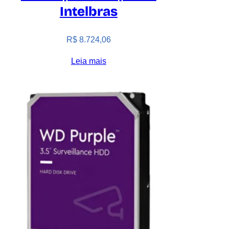
Intelbras
R$
8.724,06
Leia mais