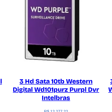
l
3 Hd Sata 10tb Western
Digital Wd101purz Purpl Dvr
W
Intelbras
R$
12.277,22